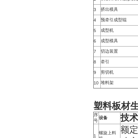
挤出模具
3
预牵引成型辊
4
成型机
5
成型模具
6
切边装置
7
牵引
8
剪切机
9
堆料架
10
塑料板材
序
技
设备
号
额定
螺旋上料
1