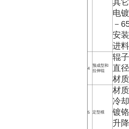
其它
电镀
－6
安装
进料
辊子
预成型和
直径:
4
拉伸辊
材质
材质
冷却
镀铬硬
定型模
5
升降