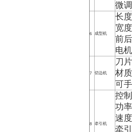
微调
长度
宽度
成型机
6
前后移
电机
刀片
材质
切边机
7
可
控制
功率:
速度:
牵引机
8
牵引