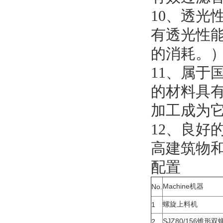
10、透光
有透光性能
的消耗。
11、属于
的材料具
加工成为
12、良好
高建筑物
配置
Machine机器
No.
螺旋上料机
1
SJZ80/156锥形
2