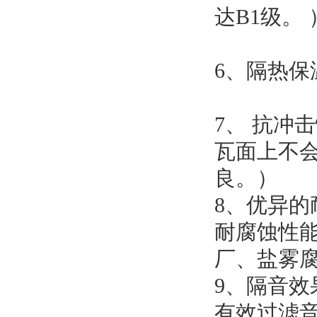
达B1级。
6、隔热
7、 抗冲
瓦面上不
良。）
8、优异的
耐腐蚀性
厂、盐雾
9、隔音效
有效过滤音