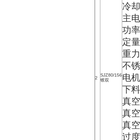
冷却
主电
功率
定
重
不
SJZ80/156
电机
2
锥双
下
真空
真空泵
真空度
过度