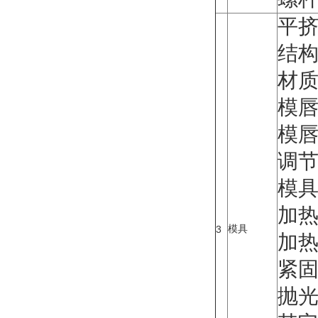
平
结构
材质:
模唇
模
调
模具
加热
模具
3
加热
紧固
抛光