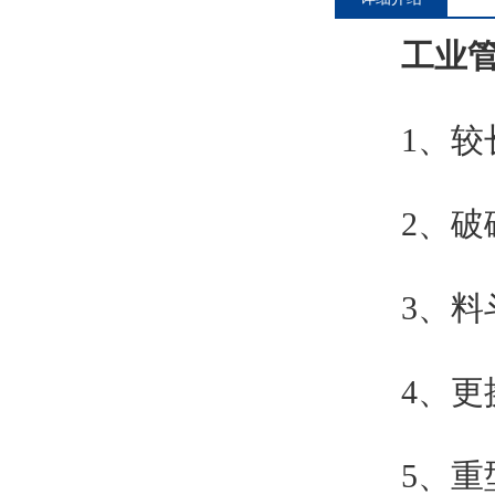
工业
1、较长
2、破碎
3、料斗
4、更换
5、重型