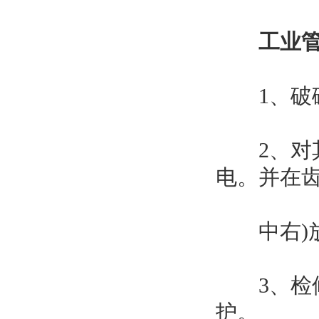
工业
1、破碎
2、对其
电。并在齿
中右)放
3、检修
护。