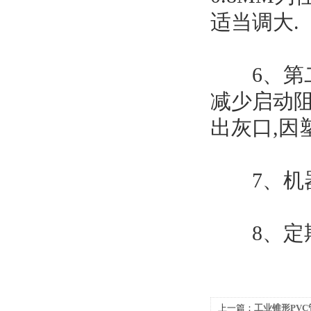
适当调大.
6、第二
减少启动阻
出灰口,因
7、机器
8、定期
上一篇：
工业锥形PV