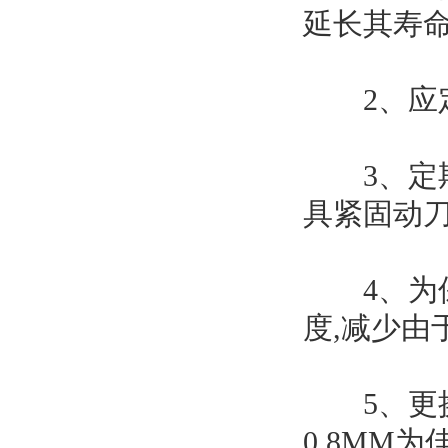
延长其寿命
2、应定
3、定期
具紧固动刀
4、为保
度,减少由
5、更换刀
0.8MM为