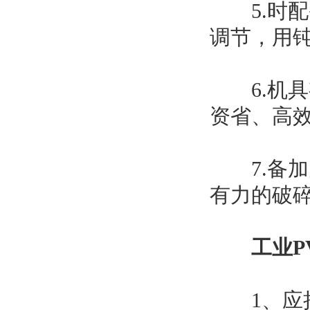
5.时配
调节，用
6.机具
资省、高
7.备加
有力的破
工业P
1、应把