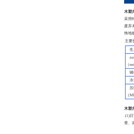
木塑
采用
废弃
饰地
主要技术
生
zu
（m
辅机
冷却
压
（M
木塑
(1
查、