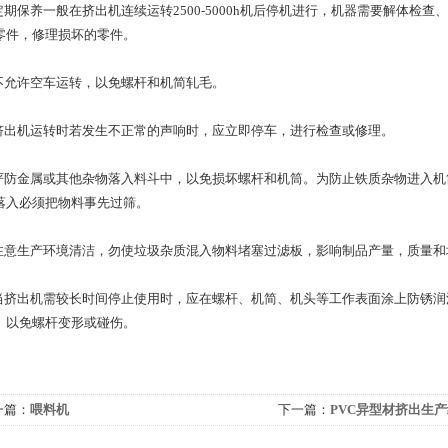
)定期保养一般在挤出机连续运转2500-5000h机后停机进行，机器需要解体
零件，修理损坏的零件。
)不允许空车运转，以免螺杆和机简轧毛。
4)挤出机运转时若发生不正常的声响时，应立即停车，进行检查或修理。
5)严防金属或其他杂物落入料斗中，以免损坏螺杆和机筒。为防止铁质杂物进入
落入必须把物料事先过筛。
6)注意生产环境清洁，勿使垃圾杂质混入物料堵塞过滤板，影响制品产量，质量
7)当挤出机需较长时间停止使用时，应在螺杆、机简、机头等工作表面涂上防锈
、以免螺杆变形或碰伤。
一篇：
喂料机
下一篇：
PVC异型材挤出生