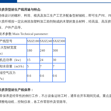
共挤异型材生产线
用途与特点:
特殊设计的螺杆、料筒、模具及加工生产工艺并配备型材辅机，即可生产PE、P
木质纤维按一定比例添加塑料加工助剂制成的木塑的复合材料，经高温、高压挤
板、户外产品等。
参数 Main Technical parometer:
产线型号
SXJZ180
SXJZ240
SXJZ300
i大型材宽度
180
240
300
m）
总功率（kw）
15
24
30
水容量（m3/h）
5
7
7
缩空气压力
0.6
0.6
0.6
Pa）
共挤异型材生产线
保养：
)日常保养是经常性的例行工作，不占设备运转工时，通常在开车期间完成。重
调整电动机，控制仪表，各工作零部件及管路等。