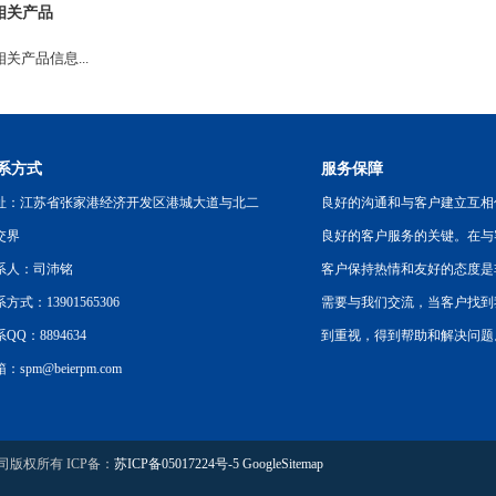
相关产品
关产品信息...
系方式
服务保障
址：江苏省张家港经济开发区港城大道与北二
良好的沟通和与客户建立互相
交界
良好的客户服务的关键。在与
系人：司沛铭
客户保持热情和友好的态度是
方式：13901565306
需要与我们交流，当客户找到
QQ：8894634
到重视，得到帮助和解决问题
：spm@beierpm.com
公司版权所有 ICP备：
苏ICP备05017224号-5
GoogleSitemap