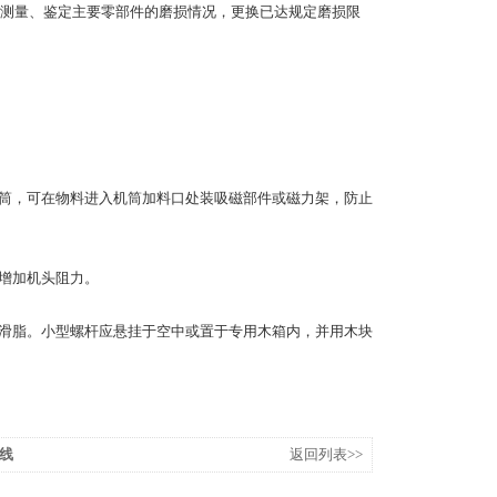
检查、测量、鉴定主要零部件的磨损情况，更换已达规定磨损限
机筒，可在物料进入机筒加料口处装吸磁部件或磁力架，防止
和增加机头阻力。
润滑脂。小型螺杆应悬挂于空中或置于专用木箱内，并用木块
产线
返回列表>>