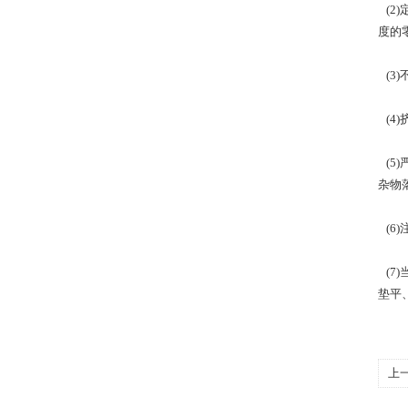
(2
度的
(3
(
(
杂物
(
(
垫平
上