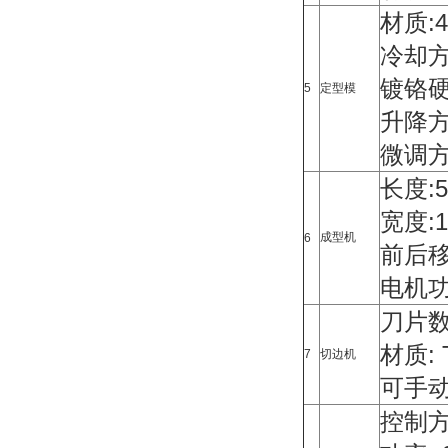
材质:
冷却方
镀铬硬度
5
定型模
升降方
微调方
长度:
宽度:1
成型机
6
前后移动
电机功
刀片数量
材质: 
7
切边机
可手
控制方