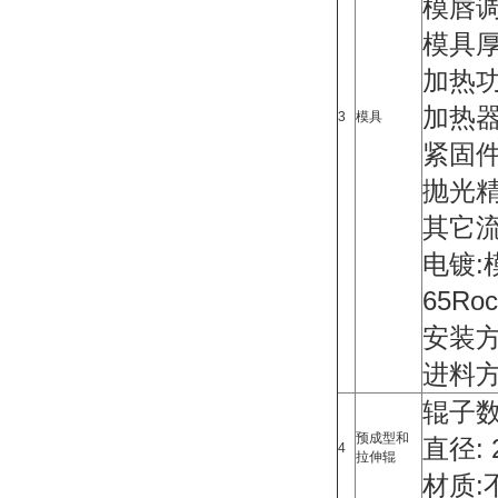
模唇
模具厚
加热功
加热器
3
模具
紧固件
抛光精
其它流
电镀:
65Ro
安装
进料方
辊子数
预成型和
直径: 
4
拉伸辊
材质: