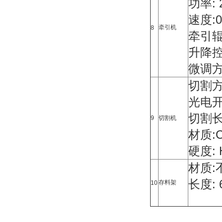
功率: 
速度:0
牵引机
8
牵引辊
升降控
微调方
切割方
光电开
切割长
9
切割机
材质:C
硬度: 
材质:
长度: 
存料架
10