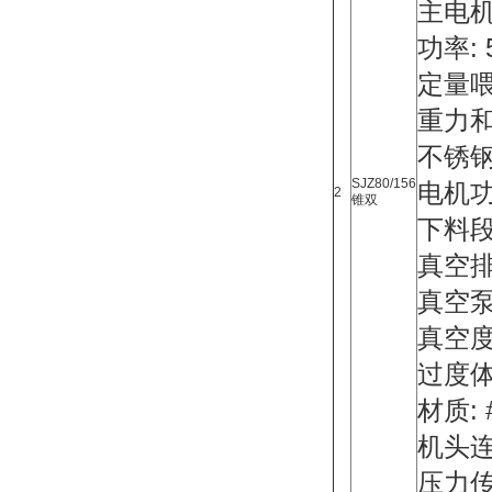
主电机
功率:
定量
重力
不锈
SJZ80/156
电机功
2
锥双
下料
真空排
真空泵:
真空度=
过度体
材质:
机头连
压力