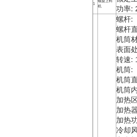
螺旋上料
1
机
功率: 
螺杆:
螺杆直径
机筒材质
表面处理
转速: 
机筒:
机筒直径
机筒内部
加热区:
加热
加热功
冷却风机