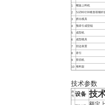
螺旋上料机
1
SJZ80/156锥形双螺
2
挤出模具
3
预牵引成型辊
4
成型机
5
成型模具
6
切边装置
7
牵引
8
剪切机
9
堆料架
10
技术参数
技
序
设备
号
额定上