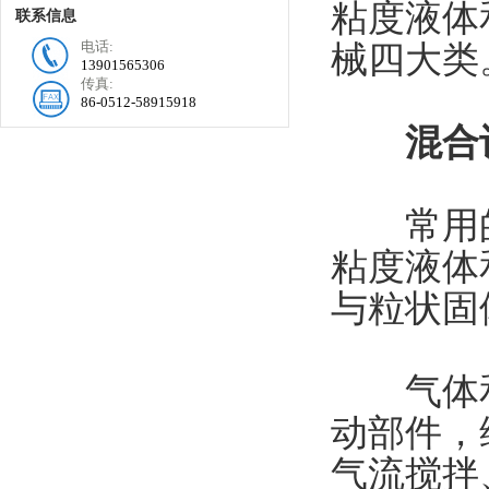
粘度液体
联系信息
电话:
械四大类
13901565306
传真:
86-0512-58915918
混合设
常用的
粘度液体
与粒状固
气体和
动部件，
气流搅拌