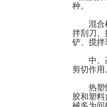
种。
混合机配
拌刮刀、
铲、搅拌
中、高
剪切作用
热塑性的
胶和塑料
械多为间