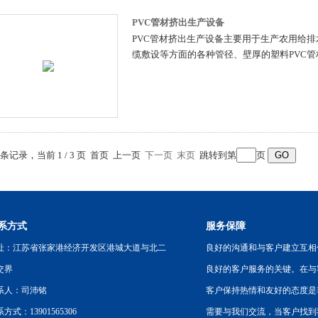
PVC管材挤出生产设备
PVC管材挤出生产设备主要用于生产农用给
缆敷设等方面的各种管径、壁厚的塑料PVC管
3 条记录，当前 1 / 3 页 首页 上一页
下一页
末页
跳转到第
页
系方式
服务保障
址：江苏省张家港经济开发区港城大道与北二
良好的沟通和与客户建立互相
交界
良好的客户服务的关键。在与
系人：司沛铭
客户保持热情和友好的态度是
方式：13901565306
需要与我们交流，当客户找到