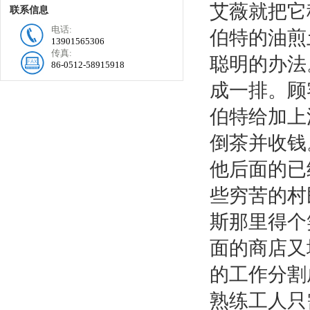
艾薇就把它
联系信息
电话:
伯特的油煎
13901565306
传真:
聪明的办法
86-0512-58915918
成一排。顾
伯特给加上
倒茶并收钱
他后面的已
些穷苦的村
斯那里得个
面的商店又
的工作分割
熟练工人只