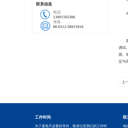
联系信息
电话:
4.
13901565306
传真:
86-0512-58915918
面对
调试
国、
定与
上
尔
工作时间
联
为了避免不必要的等待，敬请注意我们的工作时
地