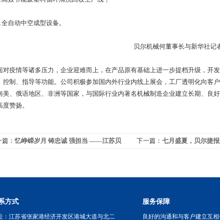
全自动中空成型设备。
贝尔机械何董事长与新华社记
疫情等诸多压力，企业迎难而上，在产品原有基础上进一步提档升级，开发了“
、控制、指导等功能。公司积极参加国内外行业内线上展会，工厂透明化向客户
南美、俄语地区、非洲等国家，与国际行业内著名机械制造企业建立长期、良好
高度赞扬。
一篇：
忆峥嵘岁月 铸忠诚 强担当 ——江苏贝
下一篇：
七月盛夏，贝尔捷报
机械
系方式
服务保障
址：江苏省张家港经济开发区港城大道与北二
良好的沟通和与客户建立互相