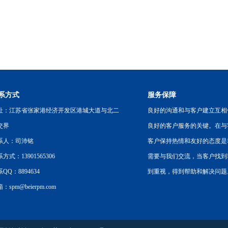
系方式
服务保障
址：江苏省张家港经济开发区港城大道与北二
良好的沟通和与客户建立互相
交界
良好的客户服务的关键。在与
系人：司沛铭
客户保持热情和友好的态度是
方式：13901565306
需要与我们交流，当客户找到
QQ：8894634
到重视，得到帮助和解决问题
：spm@beierpm.com