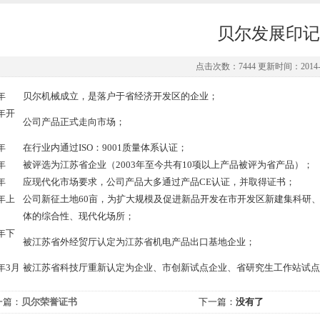
贝尔发展印记
点击次数：7444 更新时间：2014-0
年
贝尔机械成立，是落户于省经济开发区的企业；
0年开
公司产品正式走向市场；
年
在行业内通过ISO：9001质量体系认证；
年
被评选为江苏省企业（2003年至今共有10项以上产品被评为省产品）；
年
应现代化市场要求，公司产品大多通过产品CE认证，并取得证书；
8年上
公司新征土地60亩，为扩大规模及促进新品开发在市开发区新建集科研
体的综合性、现代化场所；
8年下
被江苏省外经贸厅认定为江苏省机电产品出口基地企业；
9年3月
被江苏省科技厅重新认定为企业、市创新试点企业、省研究生工作站试点
一篇：
贝尔荣誉证书
下一篇：
没有了