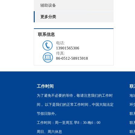
辅助设备
更多分类
联系信息
电话:
13901565306
传真:
86-0512-58915918
工作时间
联
为了避免不必要的等待，敬请注意我们的工作时
地
间 。以下是我们的正常工作时间，中国大陆法定
环
节假日除外。
联
工作时间：周一至周五 早8：30-晚6：00
联系
周日、周六休息
联系