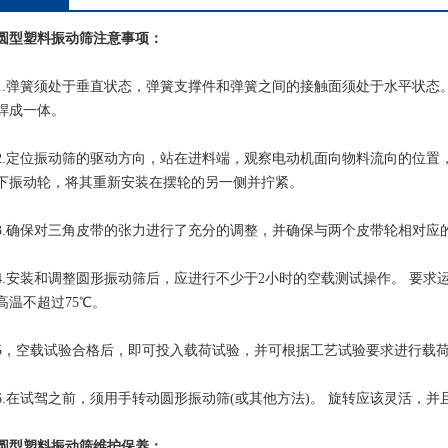
圆型塑料振动筛注意事项：
弹簧须处于垂直状态，弹簧支撑件和弹簧之间的接触面须处于水平状态。
焊成一体。
定位振动筛的驱动方向，站在进料端，观察电动机面向物料流向的位置，
下振动轮，将其重新安装在摆轮的另一侧并拧紧。
确保对三角皮带的张力进行了充分的调整，并确保与两个皮带轮相对应
安装和调整圆形振动筛后，应进行不少于2小时的空载测试操作。 要求
高温不超过75℃。
空载试验合格后，即可投入载荷试验，并可根据工艺试验要求进行载荷
在试驾之前，须用手转动圆形振动筛(或其他方法)。 旋转应该灵活，并
型塑料振动筛维护保养：