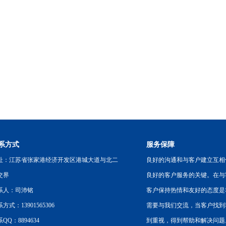
系方式
服务保障
址：江苏省张家港经济开发区港城大道与北二
良好的沟通和与客户建立互相
交界
良好的客户服务的关键。在与
系人：司沛铭
客户保持热情和友好的态度是
方式：13901565306
需要与我们交流，当客户找到
QQ：8894634
到重视，得到帮助和解决问题