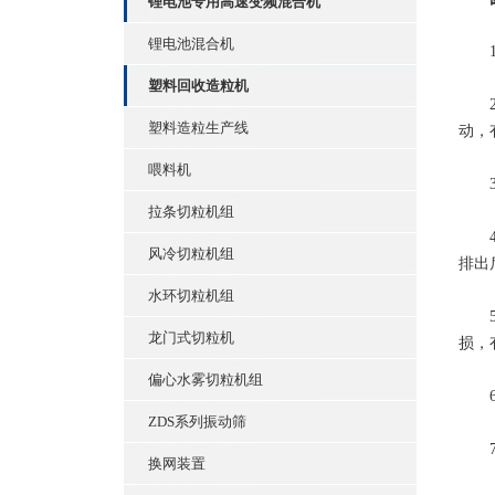
锂电池专用高速变频混合机
锂电池混合机
1、
塑料回收造粒机
2、
塑料造粒生产线
动，
喂料机
3、
拉条切粒机组
4、
风冷切粒机组
排出
水环切粒机组
5、
龙门式切粒机
损，
偏心水雾切粒机组
6、
ZDS系列振动筛
7、
换网装置